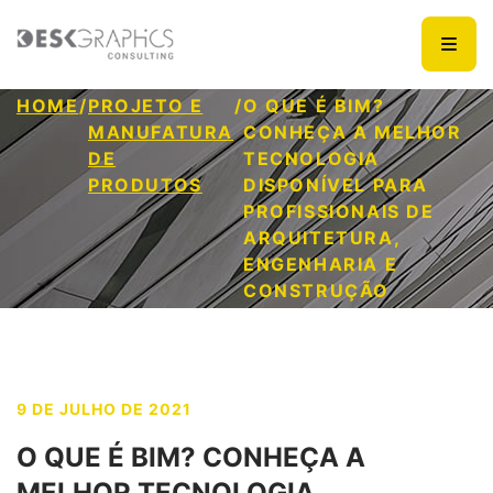
HOME
/
PROJETO E
/
O QUE É BIM?
MANUFATURA
CONHEÇA A MELHOR
DE
TECNOLOGIA
PRODUTOS
DISPONÍVEL PARA
PROFISSIONAIS DE
ARQUITETURA,
ENGENHARIA E
CONSTRUÇÃO
9 DE JULHO DE 2021
O QUE É BIM? CONHEÇA A
MELHOR TECNOLOGIA