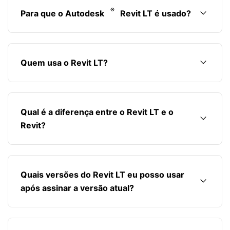
®
keyboard_arrow_down
Para que o Autodesk
Revit LT é usado?
keyboard_arrow_down
Quem usa o Revit LT?
Qual é a diferença entre o Revit LT e o
keyboard_arrow_down
Revit?
Quais versões do Revit LT eu posso usar
keyboard_arrow_down
após assinar a versão atual?