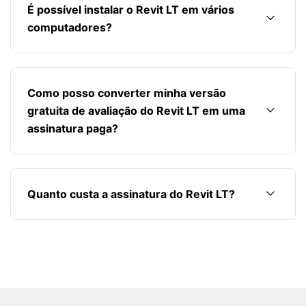
É possível instalar o Revit LT em vários
keyboard_arrow_down
computadores?
Como posso converter minha versão
keyboard_arrow_down
gratuita de avaliação do Revit LT em uma
assinatura paga?
keyboard_arrow_down
Quanto custa a assinatura do Revit LT?