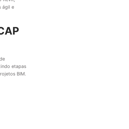
 ágil e
CAP
 de
zindo etapas
rojetos BIM.