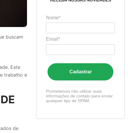
RECEBA NOSSAS NOVIDADES
Nome*
que buscam
Email*
ade. Este
Cadastrar
e trabalho e
Prometemos não utilizar suas
 DE
informações de contato para enviar
qualquer tipo de SPAM.
dados de