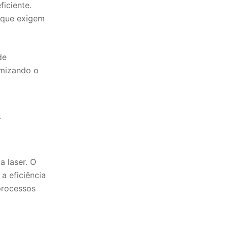
ficiente.
s que exigem
de
imizando o
A
 laser. O
a eficiência
 processos