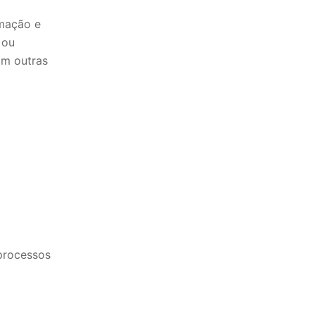
imação e
 ou
om outras
 processos