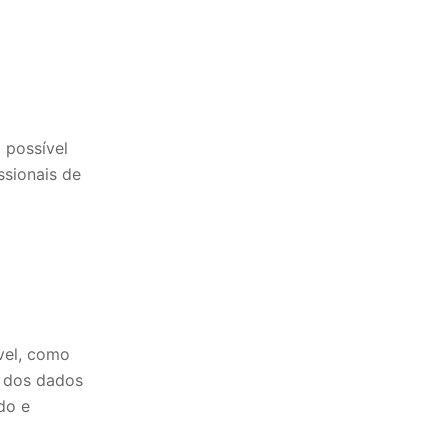
 possível
ssionais de
vel, como
o dos dados
do e