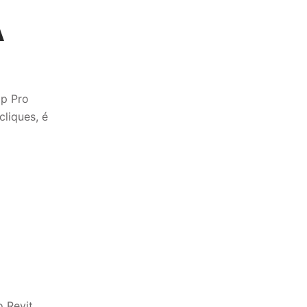
A
ap Pro
liques, é
 Revit,