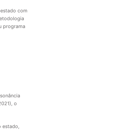
o estado com
etodologia
eu programa
nsonância
2021), o
o estado,