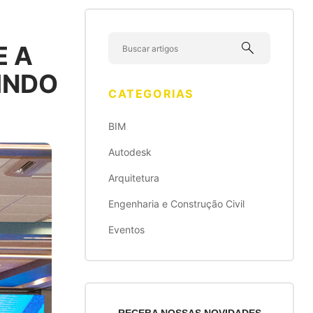
search
E A
INDO
CATEGORIAS
BIM
Autodesk
Arquitetura
Engenharia e Construção Civil
Eventos