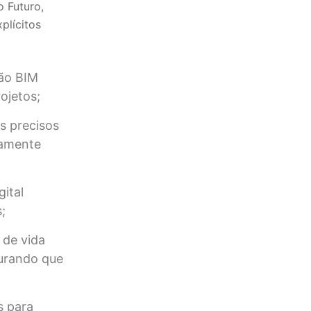
 Futuro,
plícitos
ção BIM
ojetos;
s precisos
camente
ital
;
 de vida
gurando que
s para