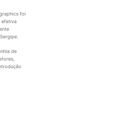
graphics foi
 efetiva
ente
Sergipe.
nhia de
etores,
ntrodução