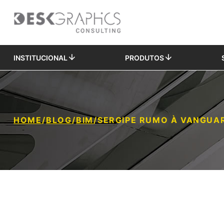
INSTITUCIONAL
PRODUTOS
HOME
/
BLOG
/
BIM
/
SERGIPE RUMO À VANGUA