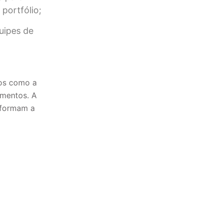
portfólio;
uipes de
ios como a
imentos. A
nsformam a