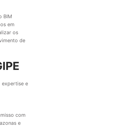
 o BIM
tos em
lizar os
lvimento de
IPE
 expertise e
o
romisso com
mazonas e