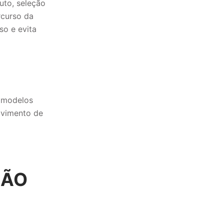
uto, seleção
rcurso da
so e evita
r modelos
olvimento de
ÇÃO