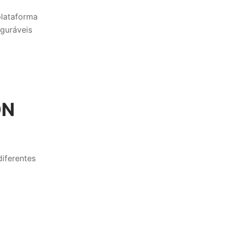
plataforma
iguráveis
ON
iferentes