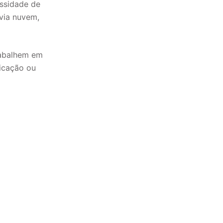
essidade de
 via nuvem,
trabalhem em
nicação ou