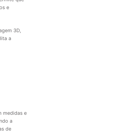
os e
lagem 3D,
ita a
m medidas e
indo a
as de