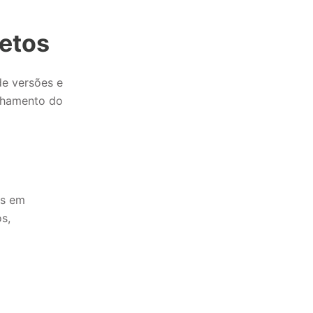
jetos
de versões e
anhamento do
ns em
s,