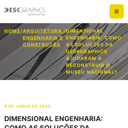
HOME
/
ARQUITETURA,
/
DIMENSIONAL
ENGENHARIA E
ENGENHARIA: COMO
CONSTRUÇÃO
AS SOLUÇÕES DA
DESKGRAPHICS
AJUDARAM A
RECONSTRUIR O
MUSEU NACIONAL?
9 DE JUNHO DE 2022
DIMENSIONAL ENGENHARIA:
COMO AS SOLUÇÕES DA