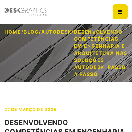
HOME
/
BLOG
/
AUTODESK
/
DESENVOLVENDO
COMPETÊNCIAS
EM ENGENHARIA E
ARQUITETURA NAS
SOLUÇÕES
AUTODESK: PASSO
A PASSO
27 DE MARÇO DE 2025
DESENVOLVENDO
COMPETÊNCIAS EM ENGENHARIA