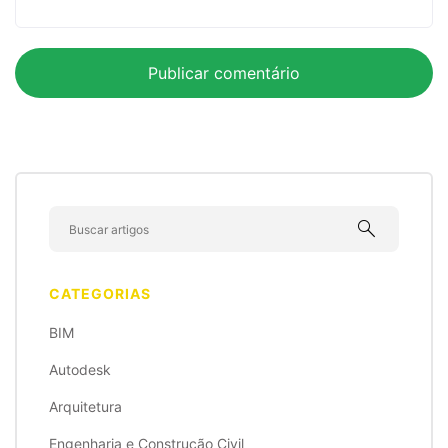
search
CATEGORIAS
BIM
Autodesk
Arquitetura
Engenharia e Construção Civil