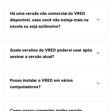
Há uma versão não comercial do VRED
keyboard_arrow_down
disponível, caso você não esteja mais na
escola ou seja autônomo?
Quais versões do VRED poderei usar após
keyboard_arrow_down
assinar a versão atual?
Posso instalar o VRED em vários
keyboard_arrow_down
computadores?
Como posso converter minha versão