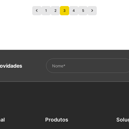
1
2
3
4
5
ovidades
nal
Produtos
Solu