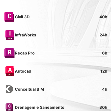
Civil 3D
40h
InfraWorks
24h
Recap Pro
6h
Autocad
12h
Conceitual BIM
4h
Drenagem e Saneamento
30h