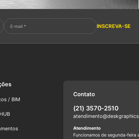
Please leave this 
INSCREVA-SE
ções
Contato
ços / BIM
(21) 3570-2510
HUB
atendimento@deskgraphics
amentos
Atendimento
Funcionamos de segunda-feira 