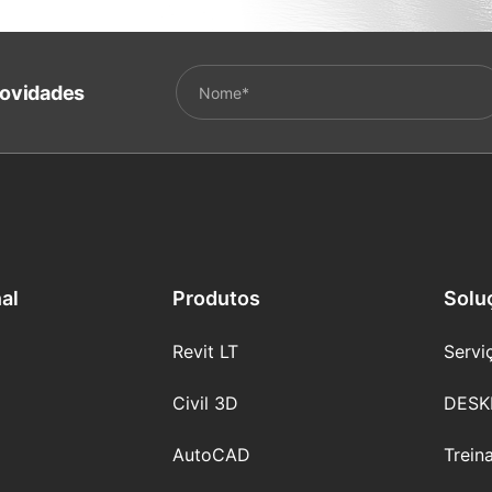
ovidades
nal
Produtos
Solu
Revit LT
Servi
Civil 3D
DESK
AutoCAD
Trein